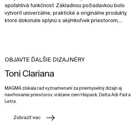
spoľahlivá funkčnosť. Základnou požiadavkou bolo
vytvoriť univerzálne, praktické a originálne produkty,
ktoré dokonale splynú s akýmkoľvek priestorom,
ktorému zároveň dodajú mladistvého ducha
mestského prostredia.
OBJAVTE ĎALŠIE DIZAJNÉRY
Toni Clariana
MAGMA získala rad vyznamenaní za priemyselný dizajn aj
navrhovanie priestorov, vrátane cien Hispack, Delta Adi-Fad a
Letra.
Zobraziť viac