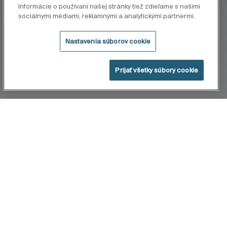
Informácie o používaní našej stránky tiež zdieľame s našimi
sociálnymi médiami, reklamnými a analytickými partnermi.
Nastavenia súborov cookie
Prijať všetky súbory cookie
Home
Bol
Táto kolekcia je umeleckou výzvou, v ktorej sa
snúbi vrelosť a kľud za vzniku úplne jedinečného
výrazu. Je inšpirovaný na jednej strane