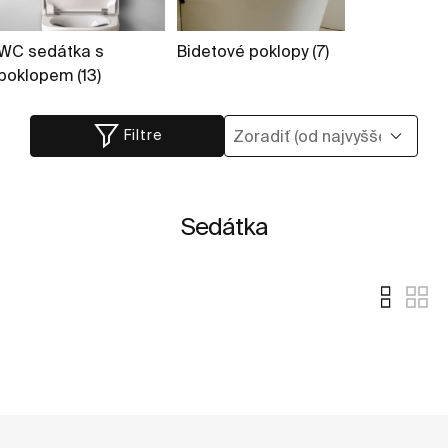
WC sedátka s
Bidetové poklopy (7)
poklopem (13)
Filtre
Sedátka