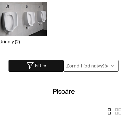
Urinály (2)
Filtre
Pisoáre