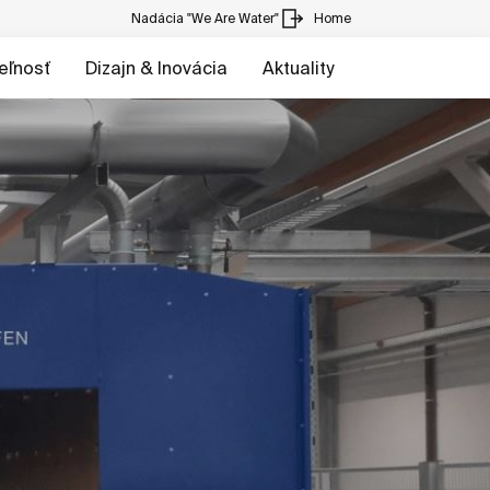
Nadácia "We Are Water"
Home
eľnosť
Dizajn & Inovácia
Aktuality