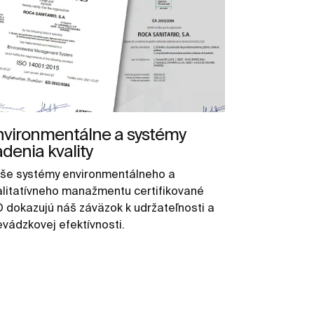
nvironmentálne a systémy
adenia kvality
še systémy environmentálneho a
alitatívneho manažmentu certifikované
O dokazujú náš záväzok k udržateľnosti a
evádzkovej efektívnosti.