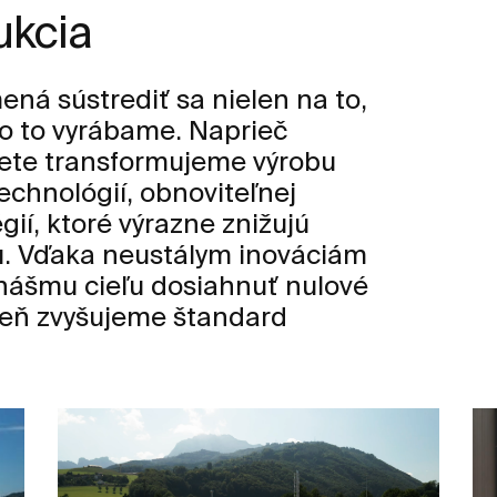
ukcia
ená sústrediť sa nielen na to,
ko to vyrábame. Naprieč
ete transformujeme výrobu
chnológií, obnoviteľnej
gií, ktoré výrazne znižujú
. Vďaka neustálym inováciám
 nášmu cieľu dosiahnuť nulové
veň zvyšujeme štandard