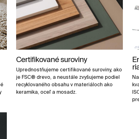
Certifikované suroviny
E
ri
Uprednostňujeme certifikované suroviny, ako
je FSC® drevo, a neustále zvyšujeme podiel
Na
né
recyklovaného obsahu v materiáloch ako
kv
y
keramika, oceľ a mosadz.
IS
pr