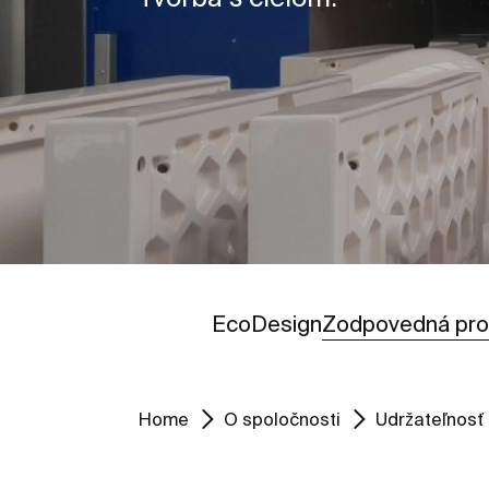
ZOBRAZIŤ
EcoDesign
Zodpovedná pro
Home
O spoločnosti
Udržateľnosť