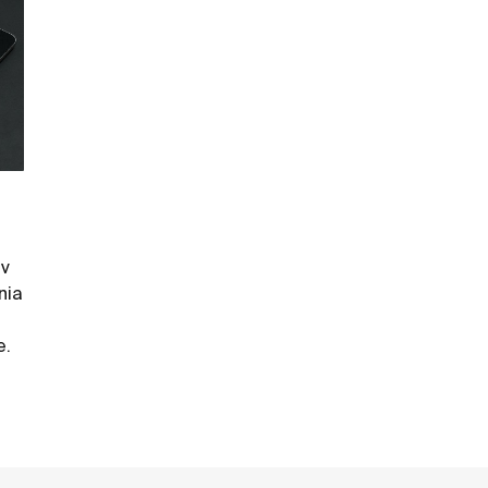
ov
nia
e.