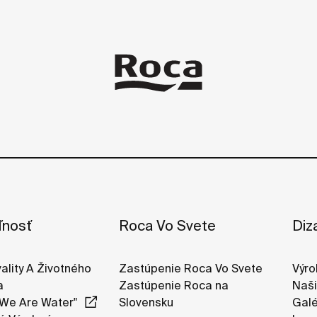
ľnosť
Roca Vo Svete
Diz
vality A Životného
Zastúpenie Roca Vo Svete
Výro
a
Zastúpenie Roca na
Naši
We Are Water"
Slovensku
Galé