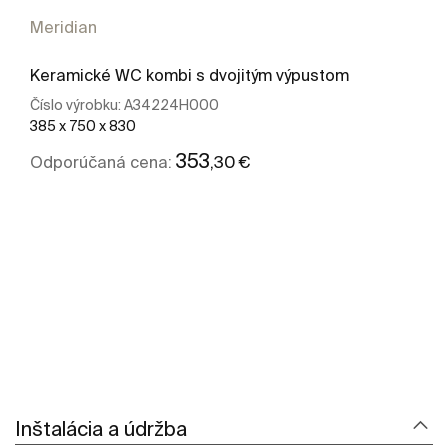
Meridian
Keramické WC kombi s dvojitým výpustom
Číslo výrobku:
A34224H000
385 x 750 x 830
353
,30 €
Odporúčaná cena:
Zobraziť viac
Inštalácia a údržba