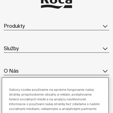
Produkty
Služby
O Nás
Súbory cookie používame na správne fungovanie našej
Inšpirácia
stránky, prispôsobenie obsahu a reklám, poskytovanie
funkcií sociálnych médií a na analýzu návštevnosti.
Informácie o používaní našej stránky tiež zdieľame s našimi
Sledujte nás
sociálnymi médiami, reklamnými a analytickými partnermi.