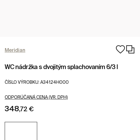
Meridian
WC nádržka s dvojitým splachovaním 6/3 l
ČÍSLO VÝROBKU:
A34124H000
ODPORÚČANÁ CENA (VR. DPH)
348
,72 €