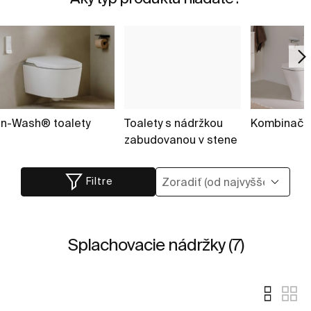
In-Wash® toalety
Toalety s nádržkou
Kombinačné
zabudovanou v stene
Filtre
Splachovacie nádržky (7)