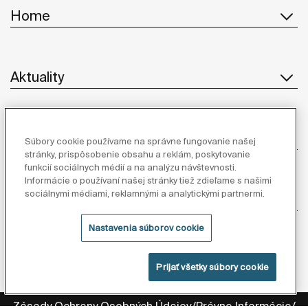
Home
Aktuality
Služby
Súbory cookie používame na správne fungovanie našej
stránky, prispôsobenie obsahu a reklám, poskytovanie
funkcií sociálnych médií a na analýzu návštevnosti.
Informácie o používaní našej stránky tiež zdieľame s našimi
sociálnymi médiami, reklamnými a analytickými partnermi.
Dodávatelia
Nastavenia súborov cookie
Sledujte nás
Prijať všetky súbory cookie
Zásady Ochrany Osobných Údajov
Právne Informácie