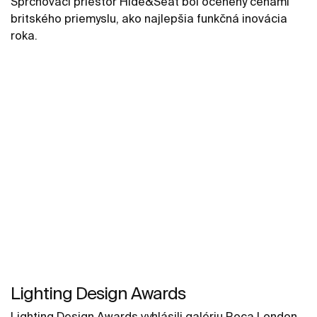
Sprchovací priestor Hide&Seat bol ocenený cenami
britského priemyslu, ako najlepšia funkčná inovácia
roka.
Lighting Design Awards
Lighting Design Awards vyhlásili galériu Roca London