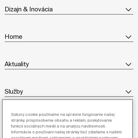
Dizajn & Inovácia
Home
Aktuality
Služby
Súbory cookie používame na správne fungovanie našej
Dodávatelia
stránky, prispôsobenie obsahu a reklám, poskytovanie
funkcií sociálnych médií a na analýzu návštevnosti.
Informácie o používaní našej stránky tiež zdieľame s našimi
Sledujte nás
sociálnymi médiami, reklamnými a analytickými partnermi.