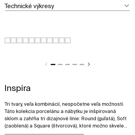
Technické výkresy
Inspira
Tri tvary, veľa kombinácií, nespočetne veľa možností.
Táto kolekcia porcelánu a nábytku je inšpirovaná
sklom a zahŕňa tri dizajnové línie: Round (guľatá), Soft
(zaoblená) a Square (štvorcová), ktoré možno skvele
kombinovať, takže dokážu oživiť kúpeľne v akomkoľvek