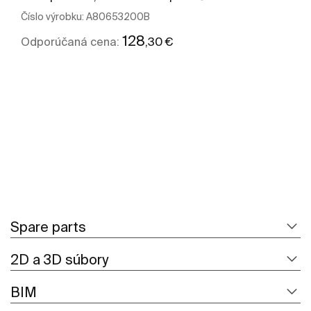
Číslo výrobku:
A80653200B
128
,30 €
Odporúčaná cena:
Zobraziť viac
Spare parts
2D a 3D súbory
BIM