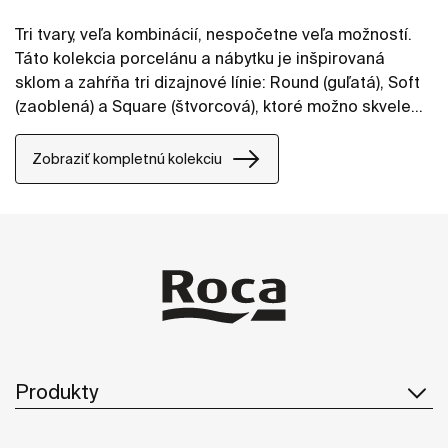
Tri tvary, veľa kombinácií, nespočetne veľa možností.
Táto kolekcia porcelánu a nábytku je inšpirovaná
sklom a zahŕňa tri dizajnové línie: Round (guľatá), Soft
(zaoblená) a Square (štvorcová), ktoré možno skvele
kombinovať, takže dokážu oživiť kúpeľne v akomkoľvek
štýle.
Zobraziť kompletnú kolekciu
Produkty