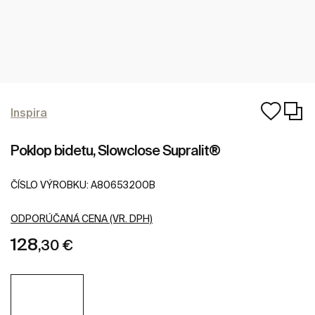
Inspira
Poklop bidetu, Slowclose Supralit®
ČÍSLO VÝROBKU:
A80653200B
ODPORÚČANÁ CENA (VR. DPH)
128
,30 €