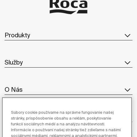
Produkty
Služby
O Nás
Súbory cookie používame na správne fungovanie našej
Inšpirácia
stránky, prispôsobenie obsahu a reklám, poskytovanie
funkcií sociálnych médií a na analýzu návštevnosti.
Informácie o používaní našej stránky tiež zdieľame s našimi
Sledujte nás
sociálnymi médiami, reklamnými a analytickými partnermi.