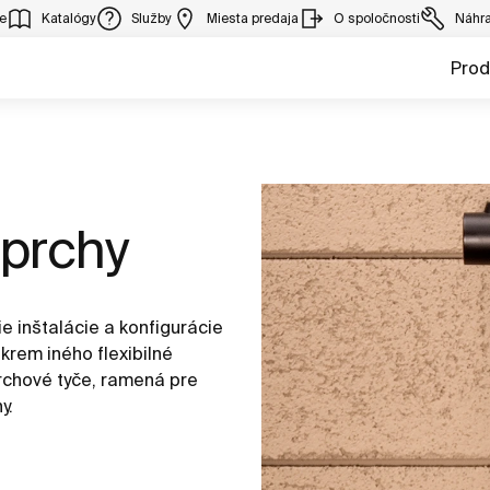
ie
Katalógy
Služby
Miesta predaja
O spoločnosti
Náhra
Prod
Sprchy
e inštalácie a konfigurácie
krem iného flexibilné
rchové tyče, ramená pre
y.