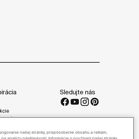
irácia
Sledujte nás
kcie
rencie
rie
ngovanie našej stránky, prispôsobenie obsahu a reklám,
 na analýzu návštevnosti. Informácie o používaní našej stránky