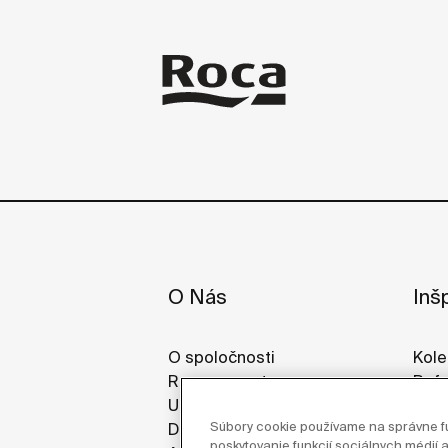
O Nás
Inšp
O spoločnosti
Kole
Roca vo svete
Refe
Udrzatelnost
Gale
Súbory cookie používame na správne fu
Dizajn & Inovácia
poskytovanie funkcií sociálnych médií a