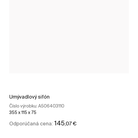
Umývadlový sifón
Číslo výrobku:
A506403110
355 x 115 x 75
145
,07 €
Odporúčaná cena: