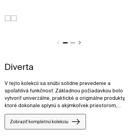
Diverta
V tejto kolekcii sa snúbi solídne prevedenie a
spoľahlivá funkčnosť. Základnou požiadavkou bolo
vytvoriť univerzálne, praktické a originálne produkty,
ktoré dokonale splynú s akýmkoľvek priestorom,
ktorému zároveň dodajú mladistvého ducha
mestského prostredia.
Zobraziť kompletnú kolekciu