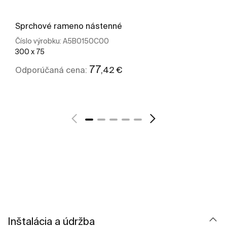
Sprchové rameno nástenné
Číslo výrobku:
A5B0150C00
300 x 75
77
,42 €
Odporúčaná cena:
Zobraziť viac
Inštalácia a údržba