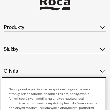
Produkty
Služby
O Nás
Súbory cookie používame na správne fungovanie našej
Inšpirácia
stránky, prispôsobenie obsahu a reklám, poskytovanie
funkcií sociálnych médií a na analýzu návštevnosti.
Informácie o používaní našej stránky tiež zdieľame s našimi
Sledujte nás
sociálnymi médiami, reklamnými a analytickými partnermi.