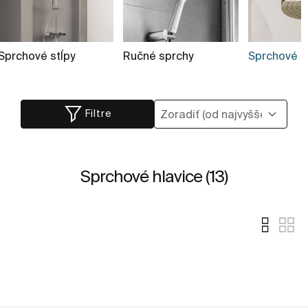
Sprchové stĺpy
Ručné sprchy
Sprchové hl
Filtre
Sprchové hlavice (13)