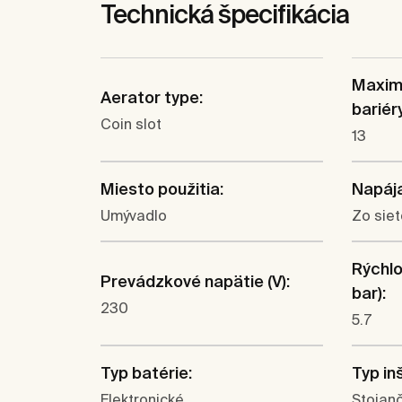
Technická špecifikácia
Maximá
Aerator type:
bariér
Coin slot
13
Miesto použitia:
Napája
Umývadlo
Zo siet
Rýchlo
Prevádzkové napätie (V):
bar):
230
5.7
Typ batérie:
Typ in
Elektronické
Stojan