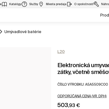
ie
Katalógy
Služby
Miesta predaja
O spoločnosti
Náhra
Prod
ZOBRAZIŤ
Umývadlové batérie
L20
Elektronická umyva
zátky, včetně směšo
ČÍSLO VÝROBKU:
A5A5509C00
ODPORÚČANÁ CENA (VR. DPH)
503
,93 €