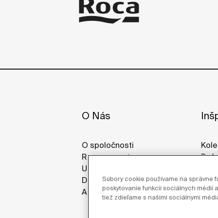
O Nás
Inšp
O spoločnosti
Kole
Roca vo svete
Refe
Udrzatelnost
Gale
Súbory cookie používame na správne fu
Dizajn & Inovácia
poskytovanie funkcií sociálnych médií a
Aktuality
tiež zdieľame s našimi sociálnymi médi