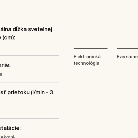
lna dĺžka svetelnej
y (cm):
Elektronická
Evershine
technológia
nie:
e
sť prietoku (l/min - 3
štalácie:
čekové