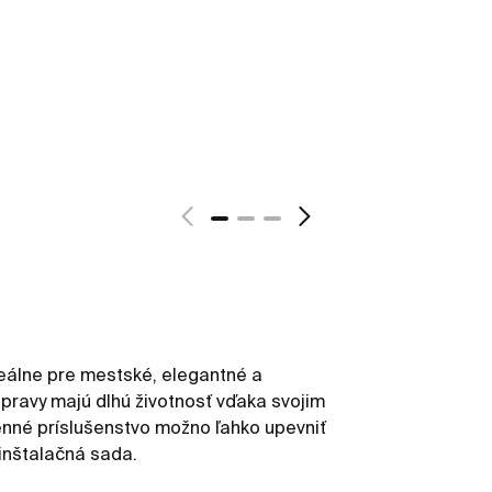
eálne pre mestské, elegantné a
pravy majú dlhú životnosť vďaka svojim
enné príslušenstvo možno ľahko upevniť
inštalačná sada.