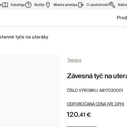
ie
Katalógy
Služby
Miesta predaja
O spoločnosti
Náhra
Prod
BRAZIŤ
tenné tyče na uteráky
Tempo
Závesná tyč na uter
ČÍSLO VÝROBKU:
A817030001
ODPORÚČANÁ CENA (VR. DPH)
120
,41 €