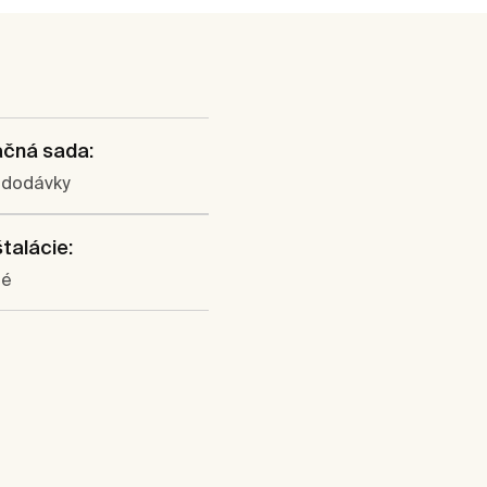
ačná sada:
 dodávky
štalácie:
né