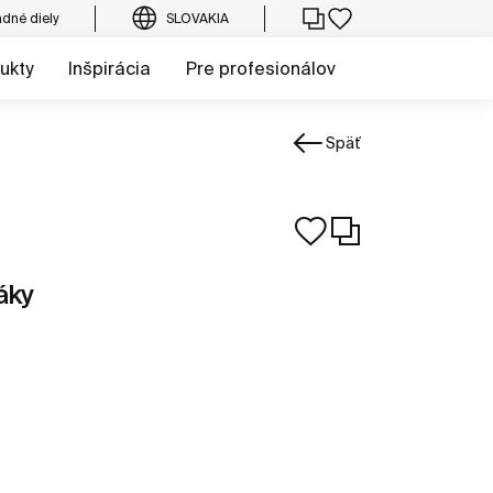
dné diely
SLOVAKIA
ukty
Inšpirácia
Pre profesionálov
Späť
áky