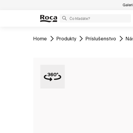
Galer
ZOBRAZIŤ
ZOBRAZIŤ
ZOBRAZIŤ
ZO
Home
Produkty
Príslušenstvo
Nás