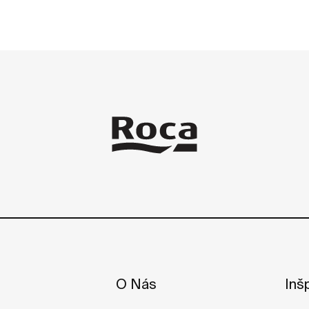
O Nás
Inšp