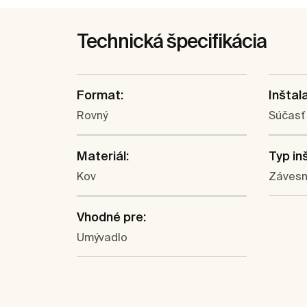
Technická špecifikácia
Format:
Inštal
Rovný
Súčasť
Materiál:
Typ in
Kov
Záves
Vhodné pre:
Umývadlo