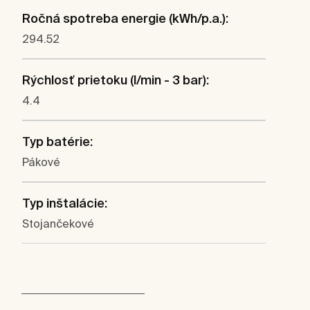
Ročná spotreba energie (kWh/p.a.):
294.52
Rýchlosť prietoku (l/min - 3 bar):
4.4
Typ batérie:
Pákové
Typ inštalácie:
Stojančekové