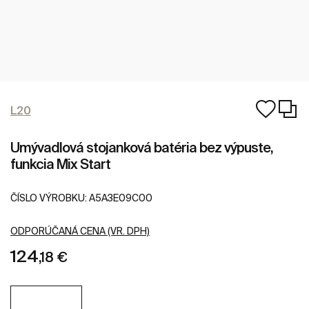
L20
Umývadlová stojanková batéria bez výpuste,
funkcia Mix Start
ČÍSLO VÝROBKU:
A5A3E09C00
ODPORÚČANÁ CENA (VR. DPH)
124
,18 €