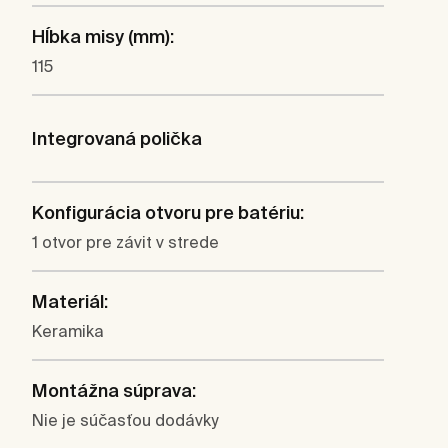
Hĺbka misy (mm):
115
Integrovaná polička
Konfigurácia otvoru pre batériu:
1 otvor pre závit v strede
Materiál:
Keramika
Montážna súprava:
Nie je súčasťou dodávky