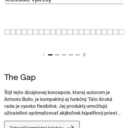
The Gap
Štýl tejto dizajnovej koncepcie, ktorej autorom je
Antonio Bullo, je kompaktný aj funkčný. Táto široká
rada je vysoko flexibilná. Jej produkty umožňujú
užívateľovi optimalizovať akýkoľvek kúpeľňový priestor
a moderné línie z nich robia skutočne dobrú voľbu.
Zobraziť kompletnú kolekciu