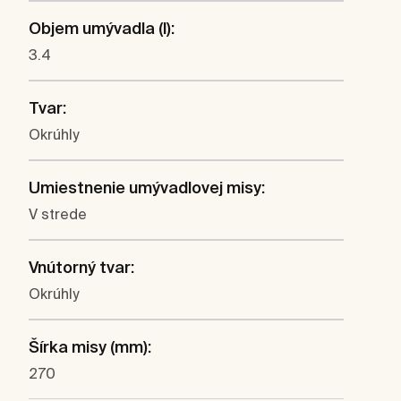
Objem umývadla (l):
3.4
Tvar:
Okrúhly
Umiestnenie umývadlovej misy:
V strede
Vnútorný tvar:
Okrúhly
Šírka misy (mm):
270