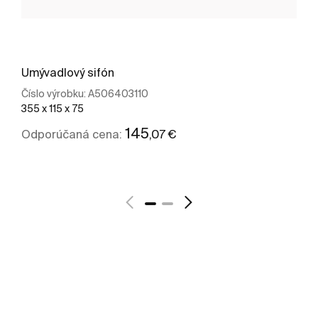
Umývadlový sifón
Číslo výrobku:
A506403110
355 x 115 x 75
145
,07 €
Odporúčaná cena:
Zobraziť viac