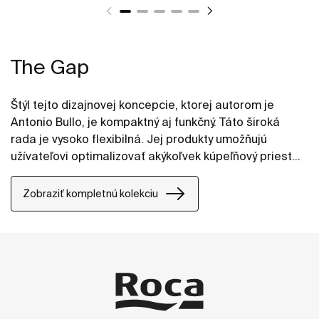
The Gap
Štýl tejto dizajnovej koncepcie, ktorej autorom je
Antonio Bullo, je kompaktný aj funkčný. Táto široká
rada je vysoko flexibilná. Jej produkty umožňujú
užívateľovi optimalizovať akýkoľvek kúpeľňový priestor
a moderné línie z nich robia skutočne dobrú voľbu.
Zobraziť kompletnú kolekciu