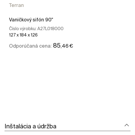
Terran
Vaničkový sifón 90"
Číslo výrobku:
A27L018000
127 x 184 x 126
85
,46 €
Odporúčaná cena:
Zobraziť viac
Inštalácia a údržba