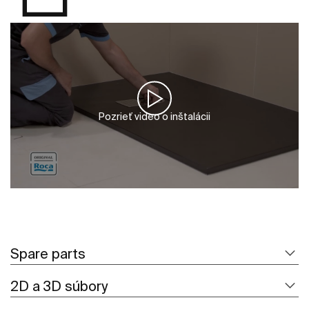
Pozrieť video o inštalácii
Spare parts
2D a 3D súbory