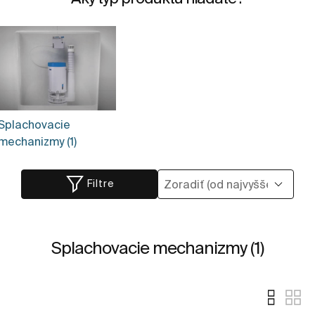
Splachovacie
mechanizmy (1)
Filtre
Splachovacie mechanizmy (1)