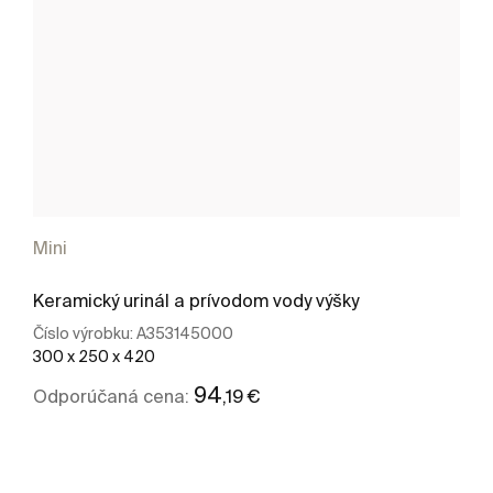
Mini
Keramický urinál a prívodom vody výšky
Číslo výrobku:
A353145000
300 x 250 x 420
94
,19 €
Odporúčaná cena:
Zobraziť viac