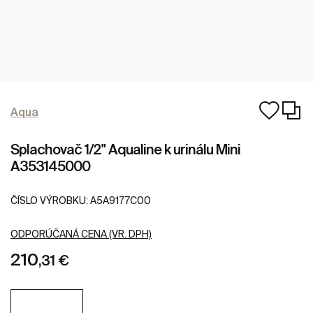
Aqua
Splachovač 1/2" Aqualine k urinálu Mini
A353145000
ČÍSLO VÝROBKU:
A5A9177C00
ODPORÚČANÁ CENA (VR. DPH)
210
,31 €