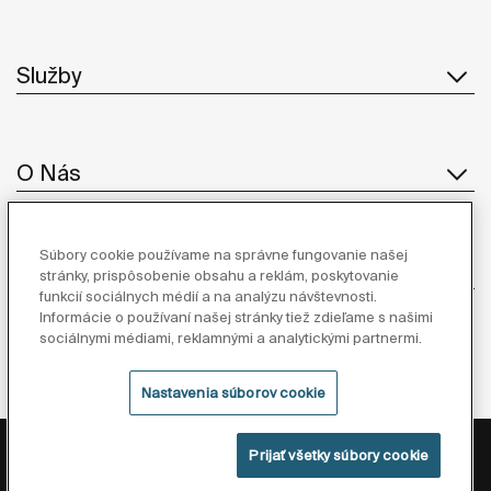
Služby
O Nás
Súbory cookie používame na správne fungovanie našej
Inšpirácia
stránky, prispôsobenie obsahu a reklám, poskytovanie
funkcií sociálnych médií a na analýzu návštevnosti.
Informácie o používaní našej stránky tiež zdieľame s našimi
Sledujte nás
sociálnymi médiami, reklamnými a analytickými partnermi.
Nastavenia súborov cookie
Zásady ochrany osobných údajov
Právne informácie
Prijať všetky súbory cookie
Zásady cookies