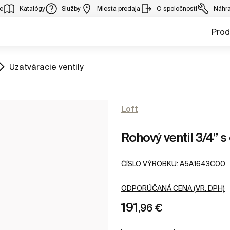
ie
Katalógy
Služby
Miesta predaja
O spoločnosti
Náhra
Prod
ZOBRAZIŤ
Uzatváracie ventily
Loft
Rohový ventil 3/4” 
ČÍSLO VÝROBKU:
A5A1643C00
ODPORÚČANÁ CENA (VR. DPH)
191
,96 €