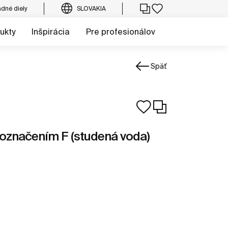
dné diely
SLOVAKIA
ukty
Inšpirácia
Pre profesionálov
Späť
s označením F (studená voda)