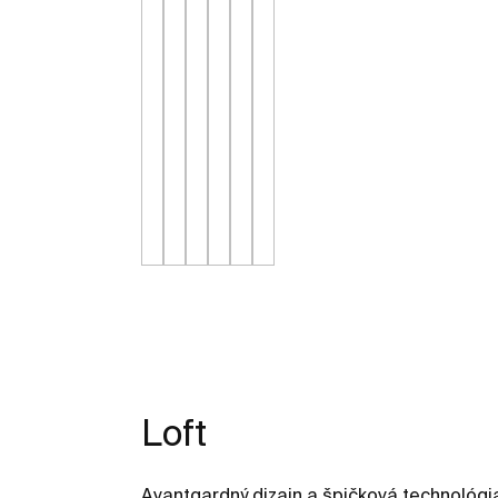
Loft
Avantgardný dizajn a špičková technológi