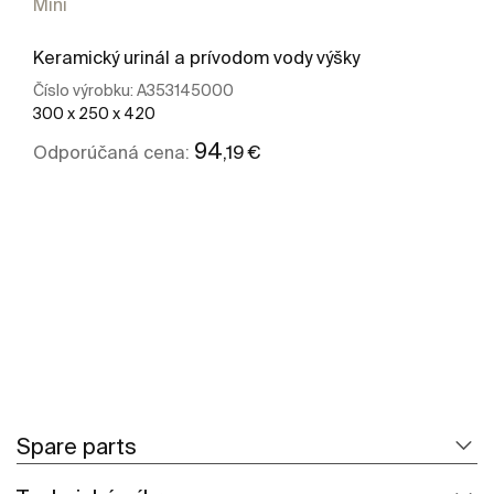
Mini
Keramický urinál a prívodom vody výšky
Číslo výrobku:
A353145000
300 x 250 x 420
94
,19 €
Odporúčaná cena:
Zobraziť viac
Spare parts