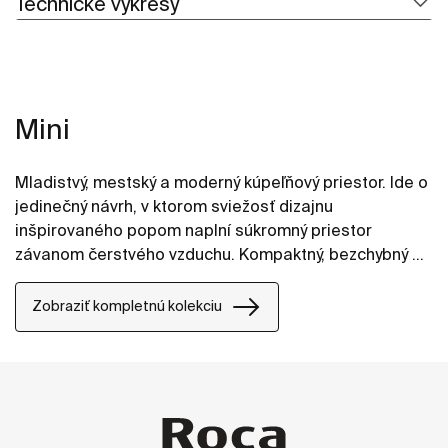
Technické výkresy
Mini
Mladistvý, mestský a moderný kúpeľňový priestor. Ide o
jedinečný návrh, v ktorom sviežosť dizajnu
inšpirovaného popom naplní súkromný priestor
závanom čerstvého vzduchu. Kompaktný, bezchybný a
jednoduchý kúsok, ktorý udáva trend moderných
kúpeľní.
Zobraziť kompletnú kolekciu