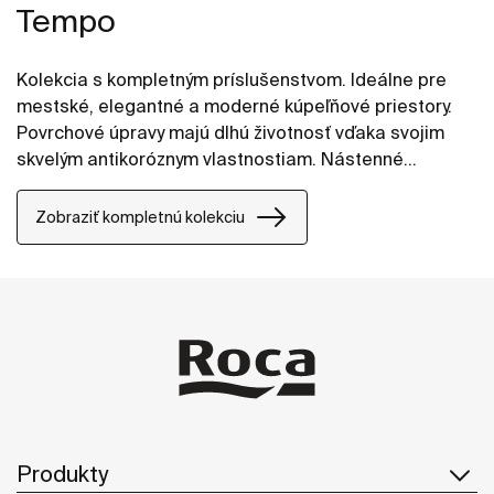
Tempo
Kolekcia s kompletným príslušenstvom. Ideálne pre
mestské, elegantné a moderné kúpeľňové priestory.
Povrchové úpravy majú dlhú životnosť vďaka svojim
skvelým antikoróznym vlastnostiam. Nástenné
príslušenstvo možno ľahko upevniť pomocou skrutiek.
Súčasťou produktov je inštalačná sada.
Zobraziť kompletnú kolekciu
Produkty