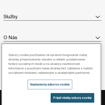
Služby
O Nás
Súbory cookie používame na správne fungovanie našej
Inšpirácia
stránky, prispôsobenie obsahu a reklám, poskytovanie
funkcií sociálnych médií a na analýzu návštevnosti.
Informácie o používaní našej stránky tiež zdieľame s našimi
Sledujte nás
sociálnymi médiami, reklamnými a analytickými partnermi.
Nastavenia súborov cookie
Zásady ochrany osobných údajov
Právne informácie
Prijať všetky súbory cookie
Zásady cookies