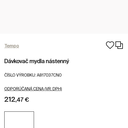
Tempo
Dávkovač mydla nástenný
ČÍSLO VÝROBKU:
A817037CN0
ODPORÚČANÁ CENA (VR. DPH)
212
,47 €