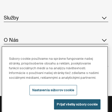
Služby
O Nás
Súbory cookie používame na správne fungovanie našej
Inšpirácia
stránky, prispôsobenie obsahu a reklám, poskytovanie
funkcií sociálnych médií a na analýzu návštevnosti.
Informácie o používaní našej stránky tiež zdieľame s našimi
Sledujte nás
sociálnymi médiami, reklamnými a analytickými partnermi.
Nastavenia súborov cookie
Zásady ochrany osobných údajov
Právne informácie
Prijať všetky súbory cookie
Zásady cookies