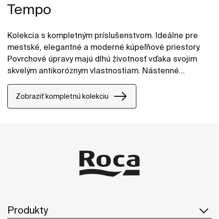
Tempo
Kolekcia s kompletným príslušenstvom. Ideálne pre
mestské, elegantné a moderné kúpeľňové priestory.
Povrchové úpravy majú dlhú životnosť vďaka svojim
skvelým antikoróznym vlastnostiam. Nástenné
príslušenstvo možno ľahko upevniť pomocou skrutiek.
Súčasťou produktov je inštalačná sada.
Zobraziť kompletnú kolekciu
Produkty