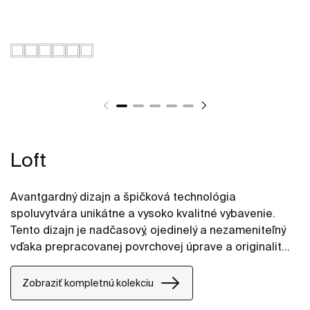
Loft
Avantgardný dizajn a špičková technológia
spoluvytvára unikátne a vysoko kvalitné vybavenie.
Tento dizajn je nadčasový, ojedinelý a nezameniteľný
vďaka prepracovanej povrchovej úprave a originalite
tvarov. Každý priestor naplní eleganciou a
jedinečnosťou.
Zobraziť kompletnú kolekciu