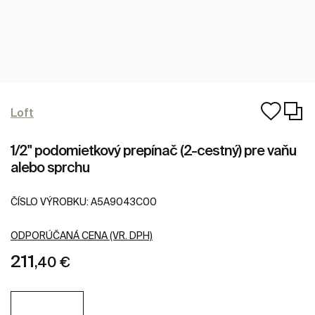
Loft
1/2" podomietkový prepínač (2-cestný) pre vaňu
alebo sprchu
ČÍSLO VÝROBKU:
A5A9043C00
ODPORÚČANÁ CENA (VR. DPH)
211
,40 €