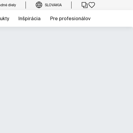
dné diely
SLOVAKIA
ukty
Inšpirácia
Pre profesionálov